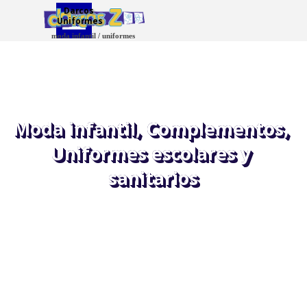
Vaya al Contenido
Saltar menú
Darcos 
Uniformes
moda infantil / uniformes
Moda infantil, Complementos, 
Uniformes escolares y 
sanitarios